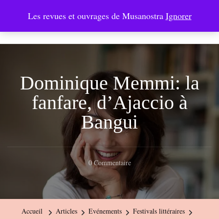
Les revues et ouvrages de Musanostra
Ignorer
Musanostra
Dominique Memmi: la
fanfare, d’Ajaccio à
Bangui
Sur
0 Commentaire
Dominique
Memmi:
La
Accueil
Articles
Evénements
Festivals littéraires
Fanfare,