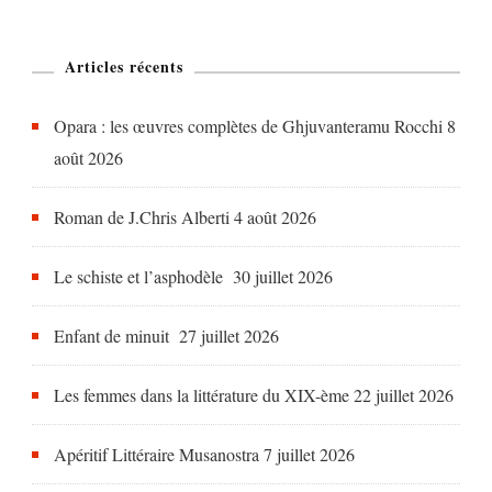
Et
Loup,
Articles récents
M
Corrotti
Opara : les œuvres complètes de Ghjuvanteramu Rocchi
8
Et
août 2026
P
Peretti,
Roman de J.Chris Alberti
4 août 2026
Ed.Piazzola,
2019
Le schiste et l’asphodèle
30 juillet 2026
Enfant de minuit
27 juillet 2026
Les femmes dans la littérature du XIX-ème
22 juillet 2026
Apéritif Littéraire Musanostra
7 juillet 2026