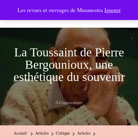
Les revues et ouvrages de Musanostra
Ignorer
Musanostra
La Toussaint de Pierre
Bergounioux, une
esthétique du souvenir
Sur
0 Commentaire
La
Toussaint
De
Accueil
Articles
Critique
Articles
Pierre