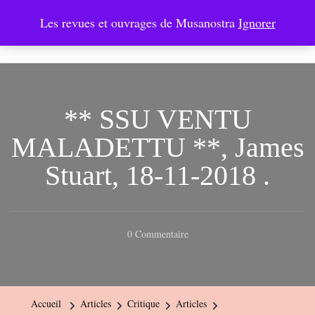
Les revues et ouvrages de Musanostra
Ignorer
Musanostra
** SSU VENTU
MALADETTU **, James
Stuart, 18-11-2018 .
Sur
0 Commentaire
**
SSU
VENTU
Accueil
Articles
Critique
Articles
MALADETTU