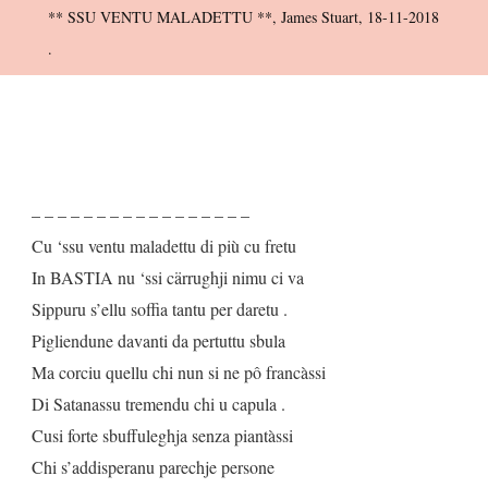
** SSU VENTU MALADETTU **, James Stuart, 18-11-2018
**,
.
James
Stuart,
18-
11-
2018
– – – – – – – – – – – – – – – – –
.
Cu ‘ssu ventu maladettu di più cu fretu
In BASTIA nu ‘ssi cärrughji nimu ci va
Sippuru s’ellu soffia tantu per daretu .
Pigliendune davanti da pertuttu sbula
Ma corciu quellu chi nun si ne pô francàssi
Di Satanassu tremendu chi u capula .
Cusi forte sbuffuleghja senza piantàssi
Chi s’addisperanu parechje persone