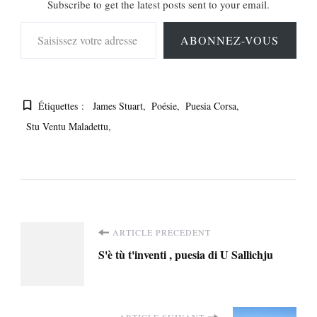
Subscribe to get the latest posts sent to your email.
Saisissez votre adresse e-mail…
ABONNEZ-VOUS
Étiquettes :
James Stuart
Poésie
Puesia Corsa
Stu Ventu Maladettu
Navigation
ARTICLE PRÉCÉDENT
S'è tù t'inventi , puesia di U Sallichju
d'article
ARTICLE SUIVANT