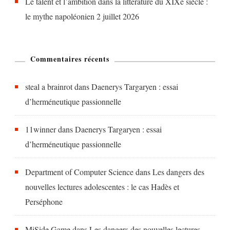
Le talent et l’ambition dans la littérature du XIXe siècle :
le mythe napoléonien
2 juillet 2026
Commentaires récents
steal a brainrot
dans
Daenerys Targaryen : essai
d’herméneutique passionnelle
11winner
dans
Daenerys Targaryen : essai
d’herméneutique passionnelle
Department of Computer Science
dans
Les dangers des
nouvelles lectures adolescentes : le cas Hadès et
Perséphone
MiSide Game
dans
Les dangers des nouvelles lectures