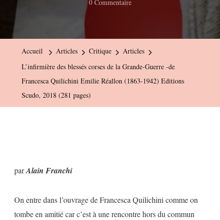
Sur
0 Commentaire
L’infirmière
Des
Blessés
Accueil
Articles
Critique
Articles
Corses
L’infirmière des blessés corses de la Grande-Guerre -de
De
Francesca Quilichini Emilie Réallon (1863-1942) Editions
La
Scudo, 2018 (281 pages)
Grande-
Guerre
-
De
Francesca
par
Alain Franchi
Quilichini
Emilie
On entre dans l’ouvrage de Francesca Quilichini comme on
Réallon
tombe en amitié car c’est à une rencontre hors du commun
(1863-